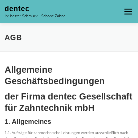
Zum
dentec
Inhalt
Menü
springen
Ihr bester Schmuck – Schöne Zähne
STARTSEITE
ZAHNERSATZ UND PROTHETIK
AGB
WISSENSWERTES
3D-DRUCK
ANMELDEN
Allgemeine
Geschäftsbedingungen
REGISTRIEREN
der Firma dentec Gesellschaft
für Zahntechnik mbH
1. Allgemeines
1.1. Aufträge für zahntechnische Leistungen werden ausschließlich nach