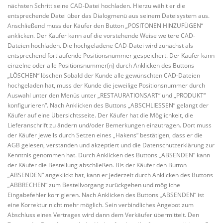
nächsten Schritt seine CAD-Datei hochladen. Hierzu wählt er die
entsprechende Datei über das Dialogmenü aus seinem Dateisystem aus.
Anschließend muss der Käufer den Button „POSITONEN HINZUFÜGEN“
anklicken. Der Käufer kann auf die vorstehende Weise weitere CAD-
Dateien hochladen. Die hochgeladene CAD-Datei wird zunächst als
entsprechend fortlaufende Positionsnummer gespeichert. Der Käufer kann
einzelne oder alle Positionsnummer(n) durch Anklicken des Buttons
„LÖSCHEN“ löschen Sobald der Kunde alle gewünschten CAD-Dateien
hochgeladen hat, muss der Kunde die jeweilige Positionsnummer durch
Auswahl unter den Menüs unter „RESTAURATIONSART“ und „PRODUKT“
konfigurieren“. Nach Anklicken des Buttons „ABSCHLIESSEN“ gelangt der
Käufer auf eine Übersichtsseite. Der Käufer hat die Möglichkeit, die
Lieferanschrift zu ändern und/oder Bemerkungen einzutragen. Dort muss
der Käufer jeweils durch Setzen eines „Hakens“ bestätigen, dass er die
AGB gelesen, verstanden und akzeptiert und die Datenschutzerklärung zur
Kenntnis genommen hat. Durch Anklicken des Buttons „ABSENDEN“ kann
der Käufer die Bestellung abschließen. Bis der Käufer den Button
„ABSENDEN“ angeklickt hat, kann er jederzeit durch Anklicken des Buttons
„ABBRECHEN“ zum Bestellvorgang zurückgehen und mögliche
Eingabefehler korrigieren. Nach Anklicken des Buttons „ABSENDEN“ ist
eine Korrektur nicht mehr möglich. Sein verbindliches Angebot zum
Abschluss eines Vertrages wird dann dem Verkäufer übermittelt. Den