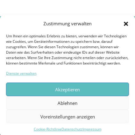
Zustimmung verwalten
Um Ihnen ein optimales Erlebnis zu bieten, verwenden wir Technologien
Copyright © dentec Gesellschaft für Zahntechnik mbH •
wie Cookies, um Geräteinformationen zu speichern bzw. darauf
Jägerstr. 7A • 02708 Löbau
zuzugreifen. Wenn Sie diesen Technologien zustimmen, können wir
Telefon: 0 35 85 - 86 16 75 • E-Mail:
postan@dentec-online.de
Daten wie das Surfverhalten oder eindeutige IDs auf dieser Website
verarbeiten. Wenn Sie Ihre Zustimmung nicht erteilen oder zurückziehen,
Impressum
können bestimmte Merkmale und Funktionen beeinträchtigt werden.
Datenschutz
Bildernachweise
Dienste verwalten
Akzeptieren
Ablehnen
Voreinstellungen anzeigen
Copyright © 2026 dentec
–
OnePress
Theme von FameThemes
Cookie-Richtlinie
Datenschutz
Impressum